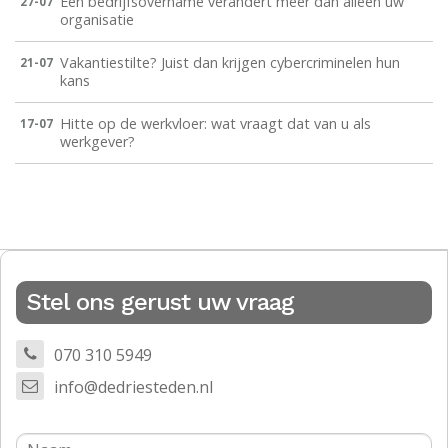
Een bedrijfsovername verandert meer dan alleen uw
27-07
organisatie
Vakantiestilte? Juist dan krijgen cybercriminelen hun
21-07
kans
Hitte op de werkvloer: wat vraagt dat van u als
17-07
werkgever?
Stel ons gerust uw vraag
070 310 5949
info@dedriesteden.nl