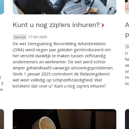
Kunt u nog zzp’ers inhuren?
A
p
17-03-2025
Zakelijk
De wet Deregulering Beoordeling Arbeidsrelaties
Z
(DBA) werd negen jaar geleden geïntroduceerd om
U 
het verschil duidelijk te maken tussen zelfstandig
he
ondernemers en werknemer. De wet werd echter
ve
amper gehandhaafd vanwege uitvoeringsproblemen.
or
Sinds 1 januari 2025 controleert de Belastingdienst
t
Ho
wel weer volledig op schijnzelfstandigheid. Wat
13
v
betekent dat voor u? Kunt u nog zzp’ers inhuren?
on