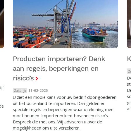
Producten importeren? Denk
K
aan regels, beperkingen en
Z
risico’s
De
s
jf
Be
11-02-2025
Zakelijk
sc
U ziet een mooie kans voor uw bedrijf door goederen
gr
uit het buitenland te importeren. Dan gelden er
de
a
speciale regels en beperkingen waar u rekening mee
moet houden. Importeren kent bovendien risico’s.
Bespreek die met ons. Wij adviseren u over de
mogelijkheden om u te verzekeren.