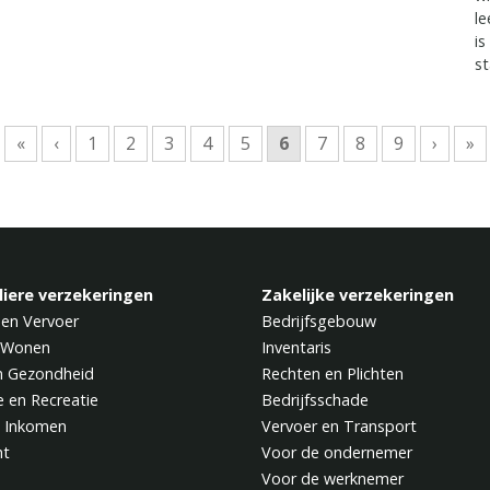
le
is
st
«
‹
1
2
3
4
5
6
7
8
9
›
»
liere verzekeringen
Zakelijke verzekeringen
 en Vervoer
Bedrijfsgebouw
 Wonen
Inventaris
n Gezondheid
Rechten en Plichten
e en Recreatie
Bedrijfsschade
 Inkomen
Vervoer en Transport
ht
Voor de ondernemer
Voor de werknemer