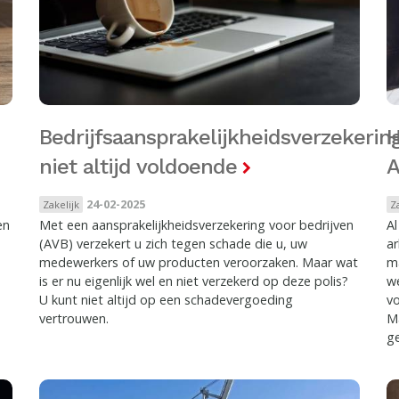
Bedrijfsaansprakelijkheidsverzekerin
H
niet altijd voldoende
24-02-2025
Zakelijk
Z
en
Met een aansprakelijkheidsverzekering voor bedrijven
Al
(AVB) verzekert u zich tegen schade die u, uw
ar
medewerkers of uw producten veroorzaken. Maar wat
ma
is er nu eigenlijk wel en niet verzekerd op deze polis?
we
U kunt niet altijd op een schadevergoeding
v
vertrouwen.
Ma
ge