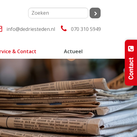
info@dedriesteden.nl
070 310 5949
rvice & Contact
Actueel