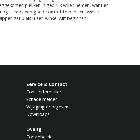
eggekomen plekken in gebruik willen nemen, want er
 nog steeds een goede omzet te behalen. Welke
appen zet u als u een winkel wilt beginnen?
Service & Contact
Contactformulier
Schade melden
Wijziging doorgeven
Downloads
Overig
Cookiebeleid