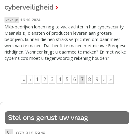
cyberveiligheid
16-10-2024
Zakelijk
Mkb-bedrijven lopen nog te vaak achter in hun cybersecurity.
Maar als zij diensten of producten leveren aan grotere
bedrijven, kunnen die hen straks verplichten om daar meer
werk van te maken. Dat heeft te maken met nieuwe Europese
richtlijnen. Wanneer krijgt u daarmee te maken? En met welke
cyberrisico’s moet u tegenwoordig rekening houden?
Pagina's
«
‹
1
2
3
4
5
6
7
8
9
›
»
Stel ons gerust uw vraag
070 310 5949