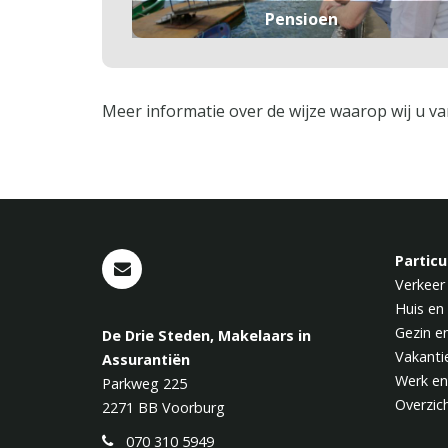
Pensioen
Meer informatie over de wijze waarop wij u va
Particu
Verkeer
Huis en
Gezin e
De Drie Steden, Makelaars in
Vakanti
Assurantiën
Werk en
Parkweg 225
Overzic
2271 BB
Voorburg
070 310 5949