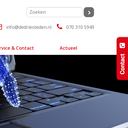
info@dedriesteden.nl
070 310 5949
rvice & Contact
Actueel