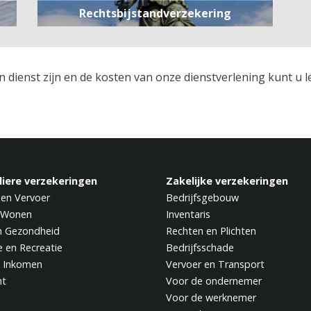
Rechtsbijstandverzekering
n dienst zijn en de kosten van onze dienstverlening kunt u 
liere verzekeringen
Zakelijke verzekeringen
 en Vervoer
Bedrijfsgebouw
 Wonen
Inventaris
n Gezondheid
Rechten en Plichten
e en Recreatie
Bedrijfsschade
 Inkomen
Vervoer en Transport
ht
Voor de ondernemer
Voor de werknemer