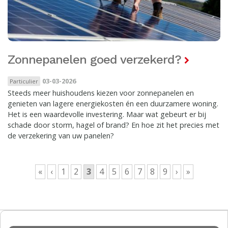
Zonnepanelen goed verzekerd?
03-03-2026
Particulier
Steeds meer huishoudens kiezen voor zonnepanelen en
genieten van lagere energiekosten én een duurzamere woning.
Het is een waardevolle investering. Maar wat gebeurt er bij
schade door storm, hagel of brand? En hoe zit het precies met
de verzekering van uw panelen?
Pagina's
«
‹
1
2
3
4
5
6
7
8
9
›
»