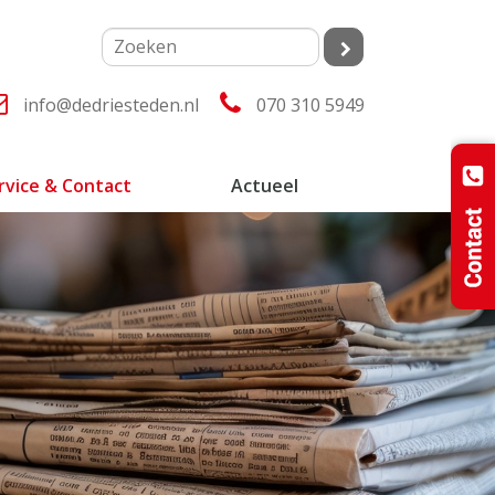
info@dedriesteden.nl
070 310 5949
rvice & Contact
Actueel