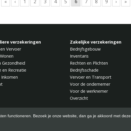
«
‹
1
2
3
4
5
6
7
8
9
›
»
liere verzekeringen
Zakelijke verzekeringen
 en Vervoer
Bedrijfsgebouw
 Wonen
Inventaris
n Gezondheid
Rechten en Plichten
e en Recreatie
Bedrijfsschade
 Inkomen
Vervoer en Transport
ht
Voor de ondernemer
Voor de werknemer
Overzicht
aten functioneren. Bezoek je onze website, dan ga je akkoord met deze