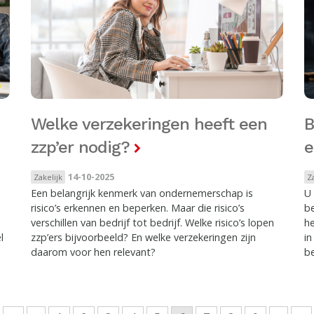
Welke verzekeringen heeft een
B
zzp’er nodig?
e
14-10-2025
Zakelijk
Z
Een belangrijk kenmerk van ondernemerschap is
U 
risico’s erkennen en beperken. Maar die risico’s
be
verschillen van bedrijf tot bedrijf. Welke risico’s lopen
he
l
zzp’ers bijvoorbeeld? En welke verzekeringen zijn
in
daarom voor hen relevant?
be