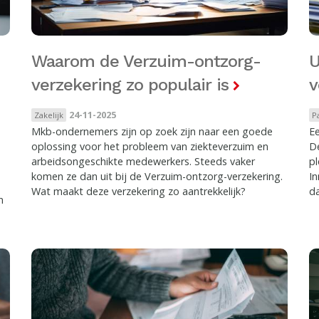
Waarom de Verzuim-ontzorg-
U
verzekering zo populair is
v
24-11-2025
Zakelijk
P
Mkb-ondernemers zijn op zoek zijn naar een goede
Ee
oplossing voor het probleem van ziekteverzuim en
De
arbeidsongeschikte medewerkers. Steeds vaker
pl
komen ze dan uit bij de Verzuim-ontzorg-verzekering.
In
Wat maakt deze verzekering zo aantrekkelijk?
da
n