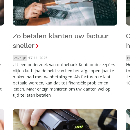
Zo betalen klanten uw factuur
O
sneller
h
17-11-2025
Zakelijk
P
e
Uit een onderzoek van onlinebank Knab onder zzp’ers
He
blijkt dat bijna de helft van hen het afgelopen jaar te
t
maken had met wanbetalingen. Als facturen te laat
1.
betaald worden, kan dat tot financiële problemen
18
t
leiden. Maar er zijn manieren om uw klanten wel op
tijd te laten betalen.