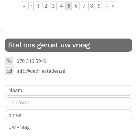
Pagina's
«
‹
1
2
3
4
5
6
7
8
9
›
»
Stel ons gerust uw vraag
070 310 5949
info@dedriesteden.nl